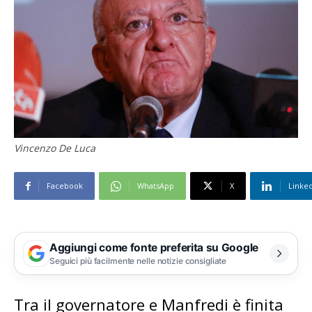
Vincenzo De Luca
Facebook
WhatsApp
X
Linke
Aggiungi come fonte preferita su Google
Seguici più facilmente nelle notizie consigliate
Tra il governatore e Manfredi è finita