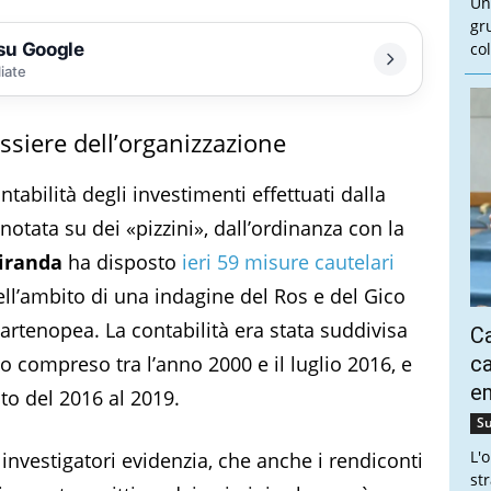
Un
gr
 su Google
col
liate
ssiere dell’organizzazione
tabilità degli investimenti effettuati dalla
notata su dei «pizzini», dall’ordinanza con la
iranda
ha disposto
ieri 59 misure cautelari
nell’ambito di una indagine del Ros e del Gico
artenopea. La contabilità era stata suddivisa
Ca
do compreso tra l’anno 2000 e il luglio 2016, e
ca
e
to del 2016 al 2019.
Su
L'
investigatori evidenzia, che anche i rendiconti
st