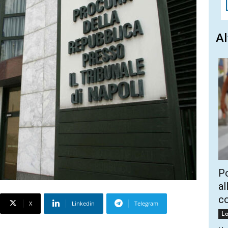
Al
Po
al
c
X
Linkedin
Telegram
Lo