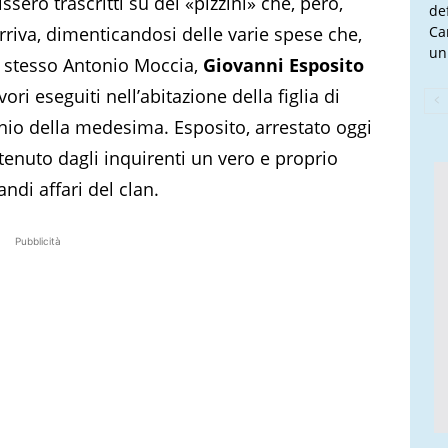
sero trascritti su dei «pizzini» che, però,
de
riva, dimenticandosi delle varie spese che,
Ca
un
 stesso Antonio Moccia,
Giovanni Esposito
i eseguiti nell’abitazione della figlia di
io della medesima. Esposito, arrestato oggi
itenuto dagli inquirenti un vero e proprio
andi affari del clan.
Pubblicità