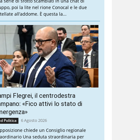
a serie di sfottò scambiati in una chat di
uppo, poi la lite nel rione Conocal e le due
tellate all’addome. È questa la...
mpi Flegrei, il centrodestra
mpano: «Fico attivi lo stato di
mergenza»
6 Agosto 2026
d Politica
opposizione chiede un Consiglio regionale
raordinario Una seduta straordinaria per