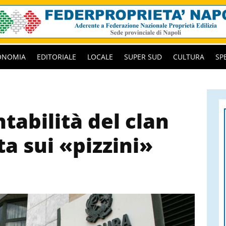
ONOMIA
EDITORIALE
LOCALE
SUPER SUD
CULTURA
SP
tabilità del clan
a sui «pizzini»