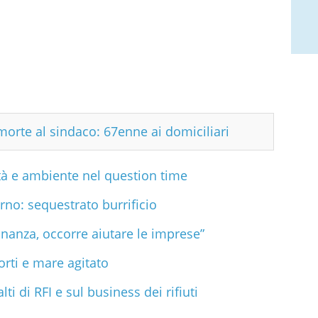
morte al sindaco: 67enne ai domiciliari
ità e ambiente nel question time
arno: sequestrato burrificio
inanza, occorre aiutare le imprese”
orti e mare agitato
ti di RFI e sul business dei rifiuti