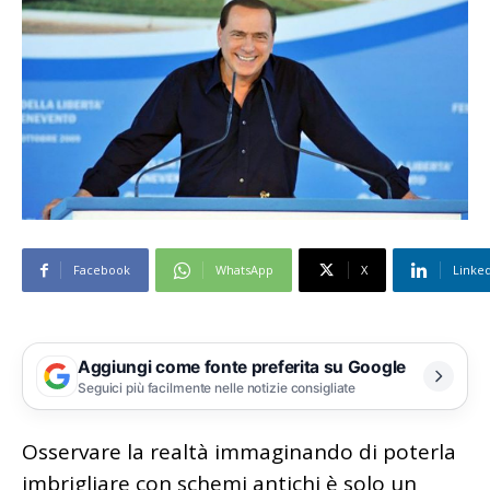
Facebook
WhatsApp
X
Linke
Aggiungi come fonte preferita su Google
Seguici più facilmente nelle notizie consigliate
Osservare la realtà immaginando di poterla
imbrigliare con schemi antichi è solo un