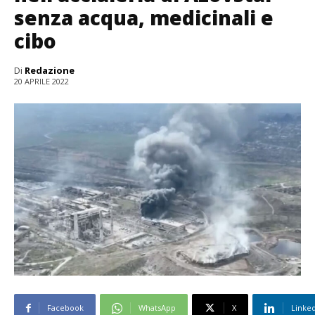
senza acqua, medicinali e
cibo
Di
Redazione
20 APRILE 2022
Facebook
WhatsApp
X
Linke