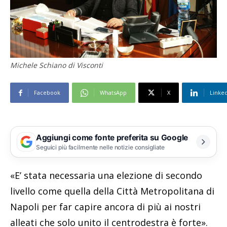
Michele Schiano di Visconti
Facebook
WhatsApp
X
Linke
Aggiungi come fonte preferita su Google
Seguici più facilmente nelle notizie consigliate
«E’ stata necessaria una elezione di secondo
livello come quella della Città Metropolitana di
Napoli per far capire ancora di più ai nostri
alleati che solo unito il centrodestra è forte».