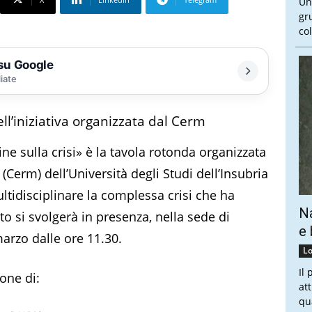
Un
gr
col
 su Google
liate
ell’iniziativa organizzata dal Cerm
e sulla crisi» è la tavola rotonda organizzata
(Cerm) dell’Università degli Studi dell’Insubria
ltidisciplinare la complessa crisi che ha
Na
to si svolgerà in presenza, nella sede di
e 
arzo dalle ore 11.30.
Lo
Il
one di:
at
qu