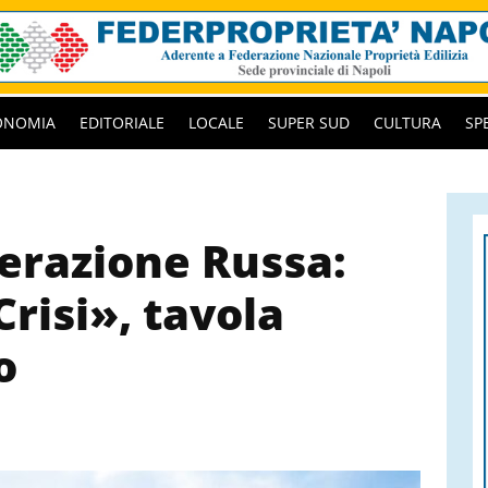
ONOMIA
EDITORIALE
LOCALE
SUPER SUD
CULTURA
SP
erazione Russa:
Crisi», tavola
o