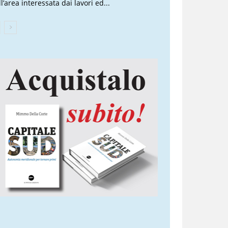
l’area interessata dai lavori ed...