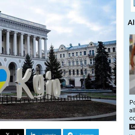
Al
Po
al
c
Lo
X
Linkedin
Telegram