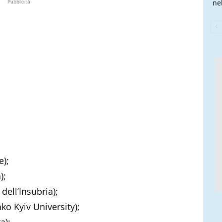
nel
Pubblicità
e);
);
dell’Insubria);
ko Kyiv University);
a);