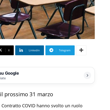
X
Linkedin
Telegram
 su Google
liate
a il prossimo 31 marzo
tto Contratto COVID hanno svolto un ruolo