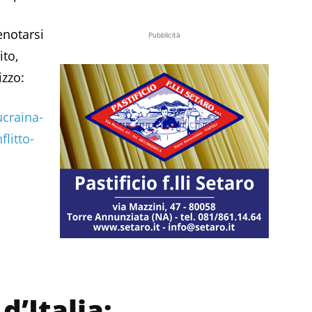
enotarsi
Pubblicità
ito,
izzo:
ucraina-
litto-
d’Italia: