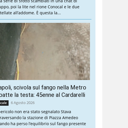
a serie di sfottò scambiati in una chat di
uppo, poi la lite nel rione Conocal e le due
tellate all’addome. È questa la...
poli, scivola sul fango nella Metro
batte la testa: 45enne al Cardarelli
6 Agosto 2026
cale
 pericolo non era stato segnalato Stava
traversando la stazione di Piazza Amedeo
ando ha perso l’equilibrio sul fango presente