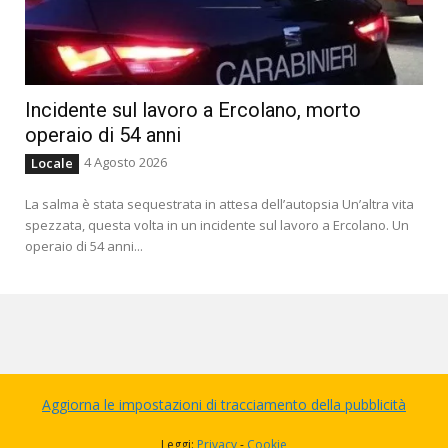
Incidente sul lavoro a Ercolano, morto
operaio di 54 anni
4 Agosto 2026
Locale
La salma è stata sequestrata in attesa dell’autopsia Un’altra vita
spezzata, questa volta in un incidente sul lavoro a Ercolano. Un
operaio di 54 anni...
Aggiorna le impostazioni di tracciamento della pubblicità
Leggi:
Privacy
-
Cookie