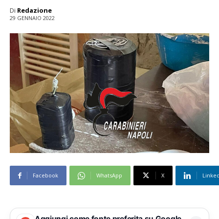
Di
Redazione
29 GENNAIO 2022
Facebook
WhatsApp
X
Linke
Aggiungi come fonte preferita su Google