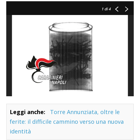
1
di 4
Leggi anche:
Torre Annunziata, oltre le
ferite: il difficile cammino verso una nuova
identità