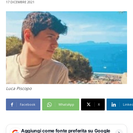
17 DICEMBRE 2021
Luca Piscopo
Facebook
WhatsApp
X
Linke
Aggiungi come fonte preferita su Google