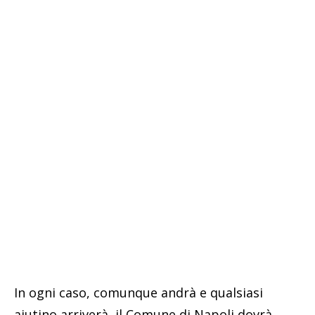
In ogni caso, comunque andrà e qualsiasi
aiutino arriverà, il Comune di Napoli dovrà