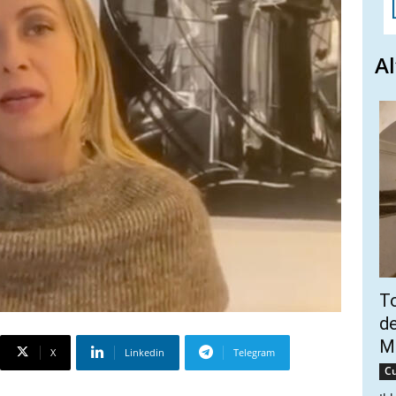
Al
To
de
Ma
X
Linkedin
Telegram
Cu