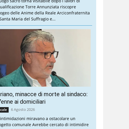
luogo sacro torna visitabile dopo i lavori di
qualificazione Torre Annunziata riscopre
Ipogeo delle Anime della Reale Arciconfraternita
 Santa Maria del Suffragio e...
riano, minacce di morte al sindaco:
enne ai domiciliari
6 Agosto 2026
cale
 intimidazioni miravano a ostacolare un
ogetto comunale Avrebbe cercato di intimidire