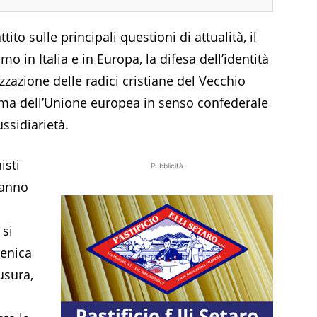
ito sulle principali questioni di attualità, il
o in Italia e in Europa, la difesa dell’identità
rizzazione delle radici cristiane del Vecchio
rma dell’Unione europea in senso confederale
ussidiarietà.
isti
Pubblicità
ranno
 si
menica
iusura,