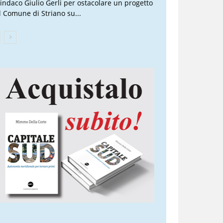
 sindaco Giulio Gerli per ostacolare un progetto
l Comune di Striano su...