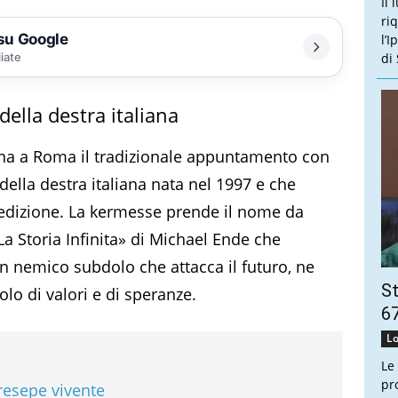
Il 
ri
 su Google
l’
liate
di
ella destra italiana
rna a Roma il tradizionale appuntamento con
della destra italiana nata nel 1997 e che
edizione. La kermesse prende il nome da
La Storia Infinita» di Michael Ende che
un nemico subdolo che attacca il futuro, ne
St
lo di valori e di speranze.
67
Lo
Le
pr
resepe vivente