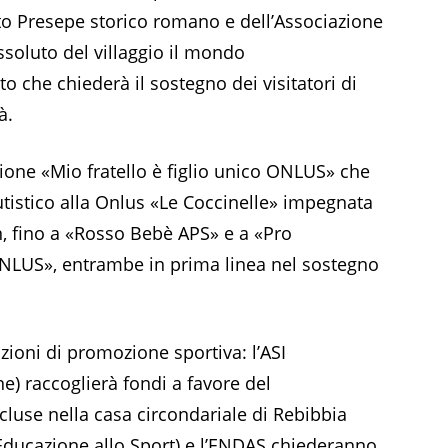
ato Presepe storico romano e dell’Associazione
oluto del villaggio il mondo
o che chiederà il sostegno dei visitatori di
à.
azione «Mio fratello è figlio unico ONLUS» che
utistico alla Onlus «Le Coccinelle» impegnata
 fino a «Rosso Bebè APS» e a «Pro
LUS», entrambe in prima linea nel sostegno
ioni di promozione sportiva: l’ASI
ane) raccoglierà fondi a favore del
cluse nella casa circondariale di Rebibbia
Educazione allo Sport) e l’ENDAS chiederanno