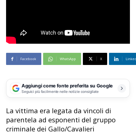
Facebook
WhatsApp
X
Linke
Aggiungi come fonte preferita su Google
Seguici più facilmente nelle notizie consigliate
La vittima era legata da vincoli di
parentela ad esponenti del gruppo
criminale dei Gallo/Cavalieri