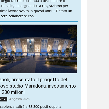
 Regio Decreto continua a disciplinare il
stino degli insegnanti «La ringraziamo per
ottimo lavoro svolto in questi anni… È stato un
acere collaborare con...
poli, presentato il progetto del
ovo stadio Maradona: investimento
 200 milioni
4 Agosto 2026
cale
 capienza salirà a 63.300 posti dopo la