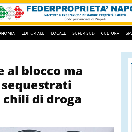
ONOMIA
EDITORIALE
LOCALE
SUPER SUD
CULTURA
SP
e al blocco ma
 sequestrati
 chili di droga