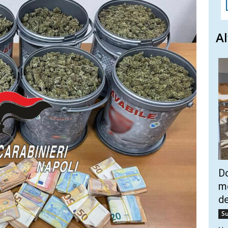
Al
Do
mo
de
Su