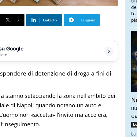
Un
de
l’
pi
X
Linkedin
Telegram
 su Google
liate
ispondere di detenzione di droga a fini di
a stanno setacciando la zona nell’ambito dei
Na
ciale di Napoli quando notano un auto e
nu
L’uomo non «accetta» l’invito ma accelera,
da
e l’inseguimento.
Lo
La