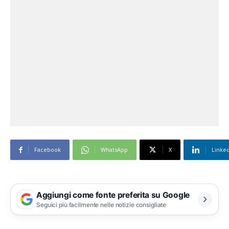
Facebook
WhatsApp
X
Linke
Aggiungi come fonte preferita su Google
Seguici più facilmente nelle notizie consigliate