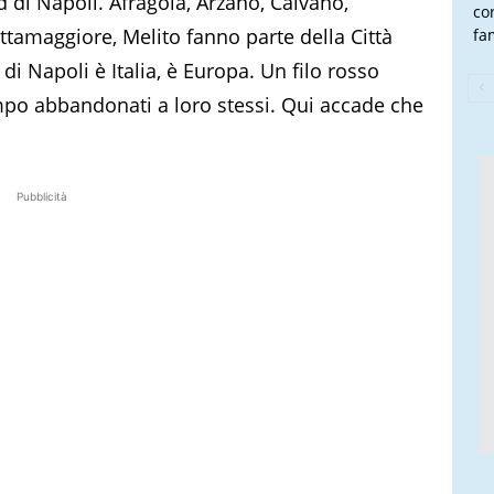
 di Napoli. Afragola, Arzano, Caivano,
co
ttamaggiore, Melito fanno parte della Città
fam
di Napoli è Italia, è Europa. Un filo rosso
empo abbandonati a loro stessi. Qui accade che
Pubblicità