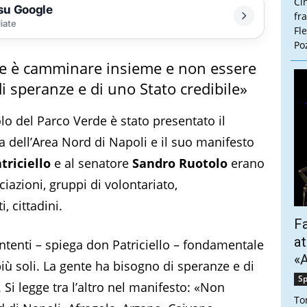
Ci
 su Google
fr
liate
Fl
Poz
le è camminare insieme e non essere
di speranze e di uno Stato credibile»
lo del Parco Verde è stato presentato il
a dell’Area Nord di Napoli e il suo manifesto
triciello
e al senatore
Sandro Ruotolo
erano
azioni, gruppi di volontariato,
i, cittadini.
Fa
at
ntenti – spiega don Patriciello – fondamentale
«A
ù soli. La gente ha bisogno di speranze e di
Sp
 Si legge tra l’altro nel manifesto: «Non
To