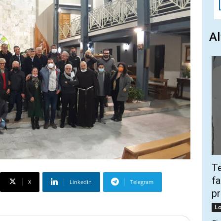
Al
Te
fa
X
Linkedin
Telegram
pr
Lo