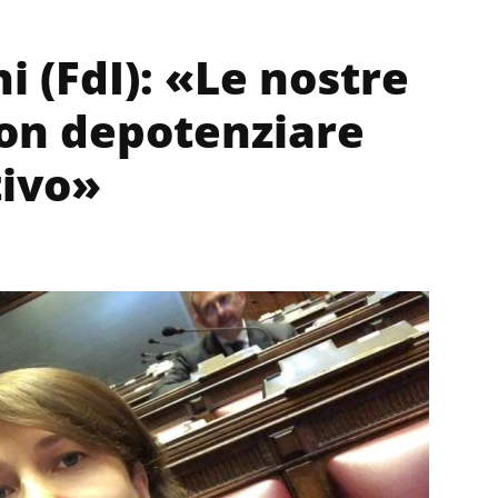
i (FdI): «Le nostre
on depotenziare
tivo»