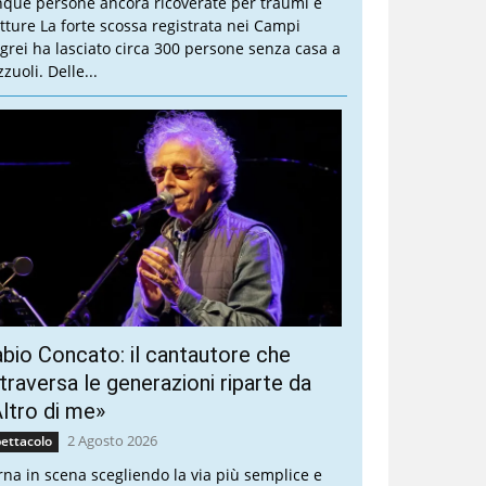
nque persone ancora ricoverate per traumi e
atture La forte scossa registrata nei Campi
egrei ha lasciato circa 300 persone senza casa a
zuoli. Delle...
bio Concato: il cantautore che
traversa le generazioni riparte da
ltro di me»
2 Agosto 2026
ettacolo
rna in scena scegliendo la via più semplice e