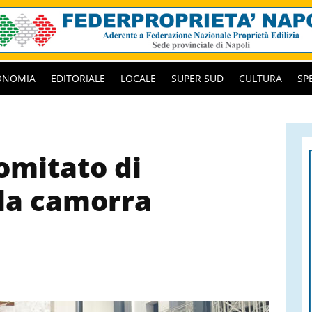
ONOMIA
EDITORIALE
LOCALE
SUPER SUD
CULTURA
SP
omitato di
lla camorra