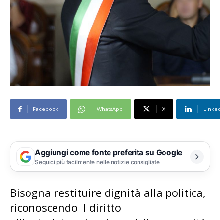
Facebook
WhatsApp
X
Linke
Aggiungi come fonte preferita su Google
Seguici più facilmente nelle notizie consigliate
Bisogna restituire dignità alla politica,
riconoscendo il diritto