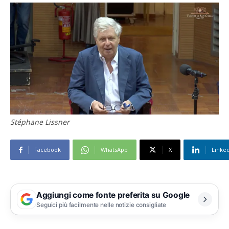
Stéphane Lissner
Facebook
WhatsApp
X
Linke
Aggiungi come fonte preferita su Google
Seguici più facilmente nelle notizie consigliate