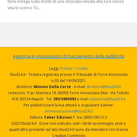
Nola indaga sulla morte di una neonata venuta alla luce senza
vita lo scorso 13...
Aggiorna le impostazioni di tracciamento della pubblicità
Leggi:
Privacy
-
Cookie
ilSud24.it - Testata registrata presso il Tribunale di Torre Annunziata
n.03 del 16/09/2021
direttore:
Mimmo Della Corte
- e-mail:
direttore@ilsud24.it
redazioni: Trav. Maresca 18, 80058 Torre Annunziata (Na) - Via Toledo
418, 80134 Napoli - Tel.
392/5965092
e-mail
redazione@ilsud24.it
Per pubblicizzare la tua attività o acquistare banner:
amministrazione@ilsud24.it
Editore:
Faber Edizioni
P. Iva: 08921001213
2020 ilSud24.it - Dove non indicato, tutti i diritti su immagini, testi e
quant'altro presente sul sito ilSud24.it sono da intendersi con licenza
Creative Commons