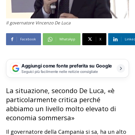
Il governatore Vincenzo De Luca
Facebook
WhatsApp
X
Linke
Aggiungi come fonte preferita su Google
Seguici più facilmente nelle notizie consigliate
La situazione, secondo De Luca, «è
particolarmente critica perché
abbiamo un livello molto elevato di
economia sommersa»
Il governatore della Campania si sa, ha un alto