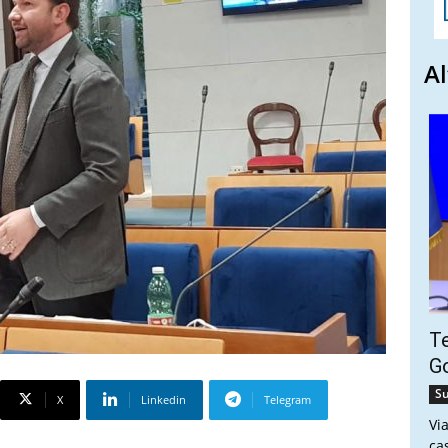
Al
Te
Go
Su
X
Linkedin
Telegram
Vi
ca