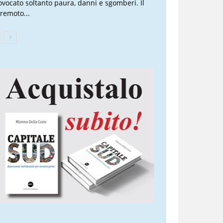
ovocato soltanto paura, danni e sgomberi. Il
rremoto...