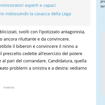
pr
ministratori esperti e capaci
te
no indossando la casacca della Lega
licizzati, svolti con l’ipotizzato antagonista,
to ancora riluttante e da convincere.
bile il biberon e convincere il ninno a
 il prescelto cedette all’esercizio del potere
re al pari del comandare. Candidatura, quella
creato problemi a sinistra e a destra: vediamo
Pubblicità