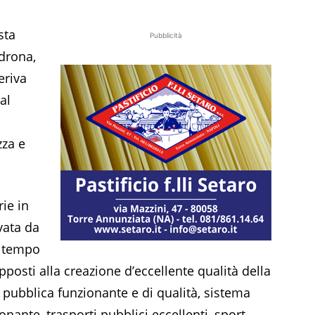
sta
Pubblicità
drona,
eriva
al
zza e
rie in
vata da
l tempo
pposti alla creazione d’eccellente qualità della
tà pubblica funzionante e di qualità, sistema
nante, trasporti pubblici eccellenti, sport