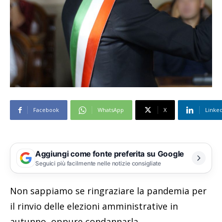
Facebook
WhatsApp
X
Linke
Aggiungi come fonte preferita su Google
Seguici più facilmente nelle notizie consigliate
Non sappiamo se ringraziare la pandemia per
il rinvio delle elezioni amministrative in
autunno, oppure condannarla.