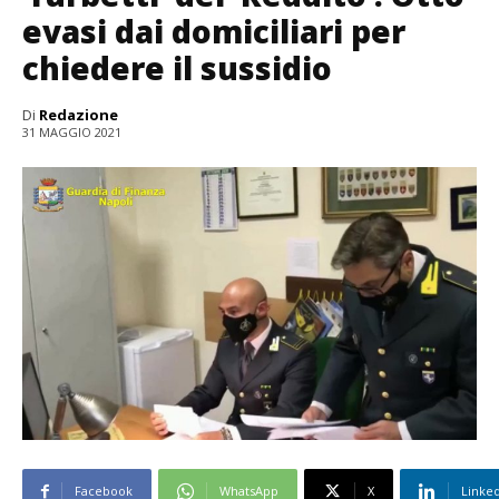
evasi dai domiciliari per
chiedere il sussidio
Di
Redazione
31 MAGGIO 2021
Facebook
WhatsApp
X
Linke