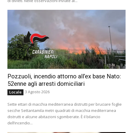
di divieti. Nelle osservazioni inviate al...
Pozzuoli, incendio attorno all’ex base Nato:
52enne agli arresti domiciliari
3 Agosto 2026
Locale
Sette ettari di macchia mediterranea distrutti per bruciare foglie
secche Settantamila metri quadrati di macchia mediterranea
distrutti e alcune abitazioni sgomberate. È il bilancio
dell’incendio...