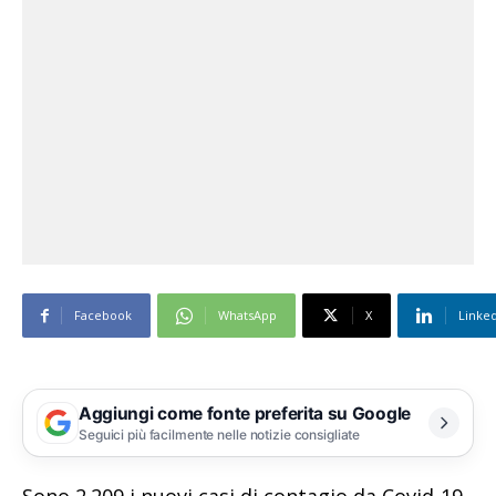
Facebook
WhatsApp
X
Linke
Aggiungi come fonte preferita su Google
Seguici più facilmente nelle notizie consigliate