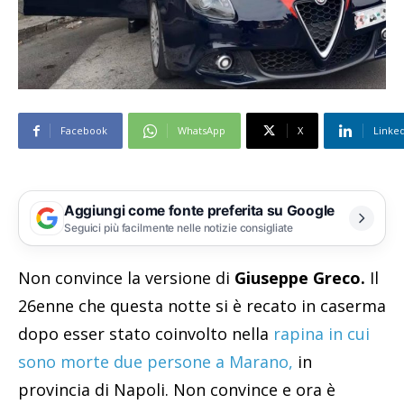
Facebook
WhatsApp
X
Linke
Aggiungi come fonte preferita su Google
Seguici più facilmente nelle notizie consigliate
Non convince la versione di
Giuseppe Greco.
Il
26enne che questa notte si è recato in caserma
dopo esser stato coinvolto nella
rapina in cui
sono morte due persone a Marano,
in
provincia di Napoli. Non convince e ora è