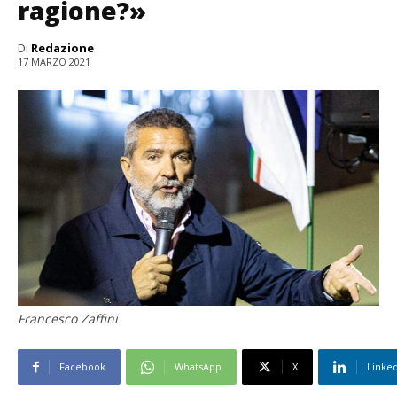
ragione?»
Di
Redazione
17 MARZO 2021
Francesco Zaffini
Facebook
WhatsApp
X
Linke