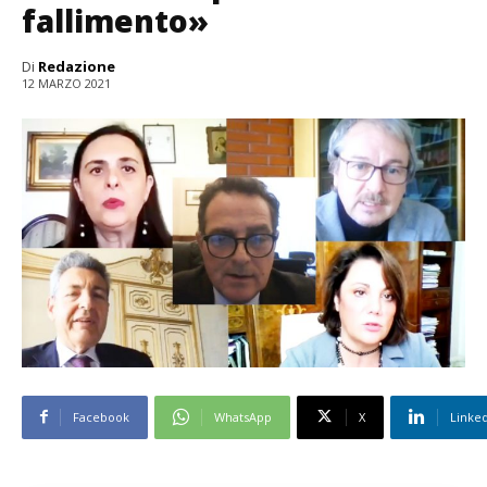
fallimento»
Di
Redazione
12 MARZO 2021
Facebook
WhatsApp
X
Linke