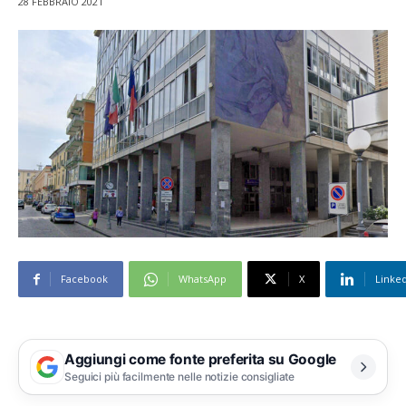
28 FEBBRAIO 2021
Facebook
WhatsApp
X
Linke
Aggiungi come fonte preferita su Google
Seguici più facilmente nelle notizie consigliate