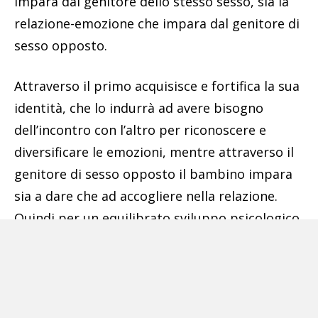
impara dal genitore dello stesso sesso, sia la
relazione-emozione che impara dal genitore di
sesso opposto.
Attraverso il primo acquisisce e fortifica la sua
identità, che lo indurrà ad avere bisogno
dell’incontro con l’altro per riconoscere e
diversificare le emozioni, mentre attraverso il
genitore di sesso opposto il bambino impara
sia a dare che ad accogliere nella relazione.
Quindi per un equilibrato sviluppo psicologico
è necessario che il bambino cresca con la
consapevolezza della diversità dei sessi.
Un bambino o una bambina hanno bisogno sia