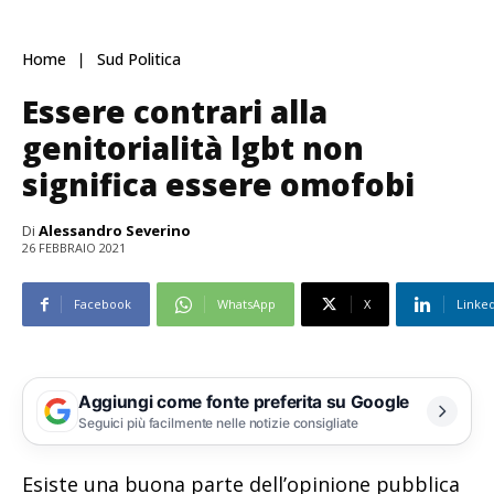
Home
Sud Politica
Essere contrari alla
genitorialità lgbt non
significa essere omofobi
Di
Alessandro Severino
26 FEBBRAIO 2021
Facebook
WhatsApp
X
Linke
Aggiungi come fonte preferita su Google
Seguici più facilmente nelle notizie consigliate
Esiste una buona parte dell’opinione pubblica