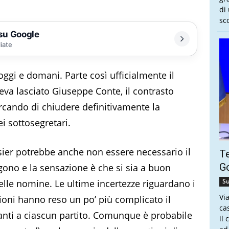
di
sco
 su Google
liate
oggi e domani. Parte così ufficialmente il
va lasciato Giuseppe Conte, il contrasto
rcando di chiudere definitivamente la
i sottosegretari.
sier potrebbe anche non essere necessario il
Te
Go
ono e la sensazione è che si sia a buon
Su
elle nomine. Le ultime incertezze riguardano i
Vi
ioni hanno reso un po’ più complicato il
ca
tanti a ciascun partito. Comunque è probabile
il