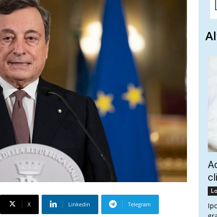
Al
Ac
cl
Lo
X
Linkedin
Telegram
Ip
gr