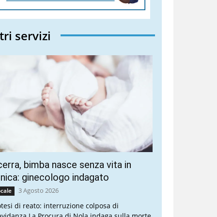
tri servizi
erra, bimba nasce senza vita in
inica: ginecologo indagato
3 Agosto 2026
cale
otesi di reato: interruzione colposa di
avidanza La Procura di Nola indaga sulla morte