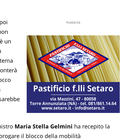
 poi
Pubblicità
 non
è un
n
 tema
ronterà
locco
à
 sarebbe
nistro
Maria Stella Gelmini
ha recepito la
orogare il blocco della mobilità