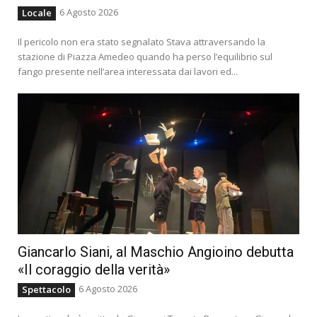
6 Agosto 2026
Locale
Il pericolo non era stato segnalato Stava attraversando la
stazione di Piazza Amedeo quando ha perso l’equilibrio sul
fango presente nell’area interessata dai lavori ed...
Giancarlo Siani, al Maschio Angioino debutta
«Il coraggio della verità»
6 Agosto 2026
Spettacolo