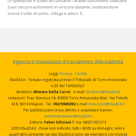
Lo spettacolo è scritto da Giovanni Taranto Raccontare Giancarlo
Siani senza trasformarlo in un’icona distante, restituendone
invece il volto di uomo, collega e amico. È...
Aggiorna le impostazioni di tracciamento della pubblicità
Leggi:
Privacy
-
Cookie
ilSud24.it - Testata registrata presso il Tribunale di Torre Annunziata
n.03 del 16/09/2021
direttore:
Mimmo Della Corte
- e-mail:
direttore@ilsud24.it
redazioni: Trav. Maresca 18, 80058 Torre Annunziata (Na) - Via Toledo
418, 80134 Napoli - Tel.
392/5965092
e-mail
redazione@ilsud24.it
Per pubblicizzare la tua attività o acquistare banner:
amministrazione@ilsud24.it
Editore:
Faber Edizioni
P. Iva: 08921001213
2020 ilSud24.it - Dove non indicato, tutti i diritti su immagini, testi e
quant'altro presente sul sito ilSud24.it sono da intendersi con licenza