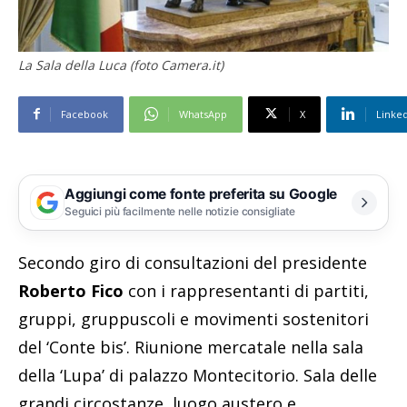
La Sala della Luca (foto Camera.it)
Facebook
WhatsApp
X
Linke
Aggiungi come fonte preferita su Google
Seguici più facilmente nelle notizie consigliate
Secondo giro di consultazioni del presidente
Roberto Fico
con i rappresentanti di partiti,
gruppi, gruppuscoli e movimenti sostenitori
del ‘Conte bis’. Riunione mercatale nella sala
della ‘Lupa’ di palazzo Montecitorio. Sala delle
grandi circostanze, luogo austero e