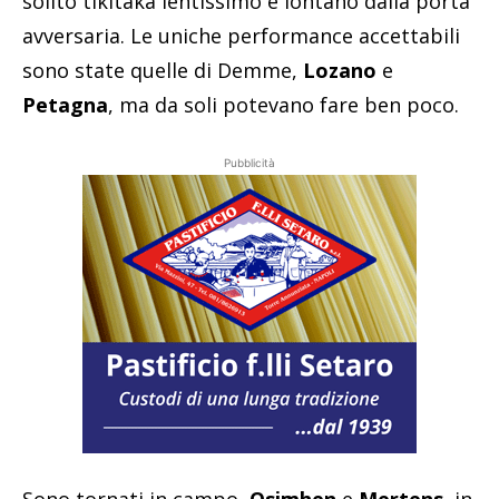
solito tikitaka lentissimo e lontano dalla porta
avversaria. Le uniche performance accettabili
sono state quelle di Demme,
Lozano
e
Petagna
, ma da soli potevano fare ben poco.
Pubblicità
Sono tornati in campo,
Osimhen
e
Mertens
, in