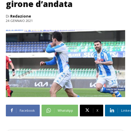
girone d’andata
Di
Redazione
24 GENNAIO 2021
Facebook
WhatsApp
X
Linke