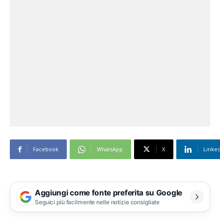
Facebook
WhatsApp
X
Linke
Aggiungi come fonte preferita su Google
Seguici più facilmente nelle notizie consigliate