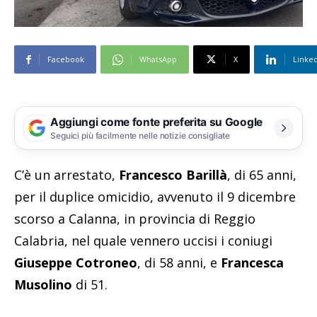
Facebook
WhatsApp
X
Linke
Aggiungi come fonte preferita su Google
Seguici più facilmente nelle notizie consigliate
C’è un arrestato,
Francesco Barillà
, di 65 anni,
per il duplice omicidio, avvenuto il 9 dicembre
scorso a Calanna, in provincia di Reggio
Calabria, nel quale vennero uccisi i coniugi
Giuseppe Cotroneo
, di 58 anni, e
Francesca
Musolino
di 51.