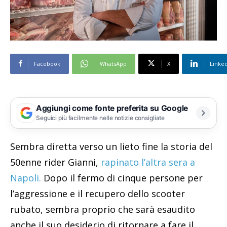
Facebook
WhatsApp
X
Linke
Aggiungi come fonte preferita su Google
Seguici più facilmente nelle notizie consigliate
Sembra diretta verso un lieto fine la storia del
50enne rider Gianni,
rapinato l’altra sera a
Napoli.
Dopo il fermo di cinque persone per
l’aggressione e il recupero dello scooter
rubato, sembra proprio che sarà esaudito
anche il suo desiderio di ritornare a fare il