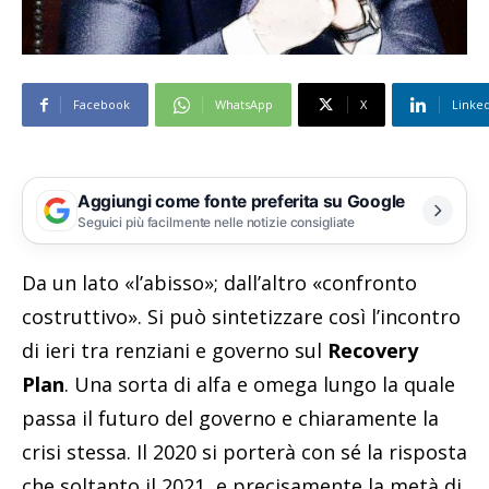
Facebook
WhatsApp
X
Linke
Aggiungi come fonte preferita su Google
Seguici più facilmente nelle notizie consigliate
Da un lato «l’abisso»; dall’altro «confronto
costruttivo». Si può sintetizzare così l’incontro
di ieri tra renziani e governo sul
Recovery
Plan
. Una sorta di alfa e omega lungo la quale
passa il futuro del governo e chiaramente la
crisi stessa. Il 2020 si porterà con sé la risposta
che soltanto il 2021, e precisamente la metà di