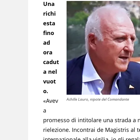
Una
richi
esta
fino
ad
ora
cadut
a nel
vuot
o.
Achille Lauro, nipote del Comandante
«Avev
a
promesso di intitolare una strada a
rielezione. Incontrai de Magistris al
internazionale alla vigilia, io gli reg