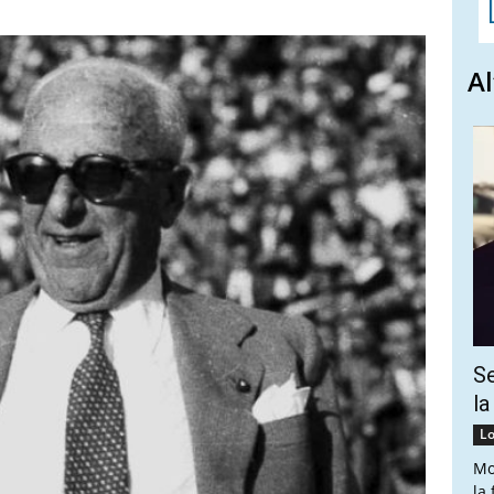
Al
Se
la
Lo
Mo
la 