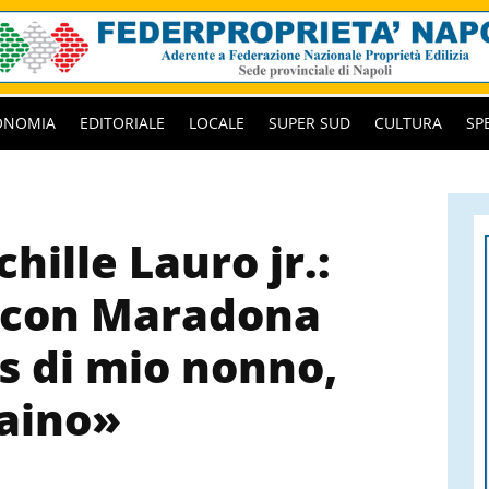
ONOMIA
EDITORIALE
LOCALE
SUPER SUD
CULTURA
SP
chille Lauro jr.:
 con Maradona
s di mio nonno,
laino»