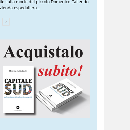
vile sulla morte del piccolo Domenico Caliendo.
Azienda ospedaliera...