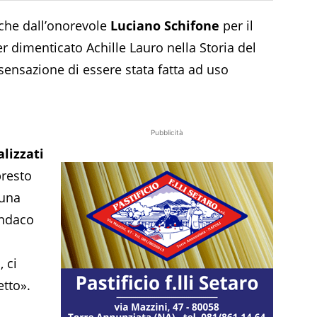
che dall’onorevole
Luciano Schifone
per il
 dimenticato Achille Lauro nella Storia del
sensazione di essere stata fatta ad uso
Pubblicità
lizzati
presto
 una
indaco
, ci
etto».