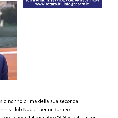
 mio nonno prima della sua seconda
 tennis club Napoli per un torneo
alai una copia del mio libro “il Navigatore”, un