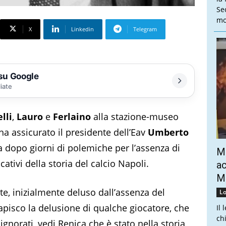
Se
mo
X
Linkedin
Telegram
 su Google
liate
lli
,
Lauro
e
Ferlaino
alla stazione-museo
 assicurato il presidente dell’Eav
Umberto
a dopo giorni di polemiche per l’assenza di
Mo
icativi della storia del calcio Napoli.
ac
Mo
e, inizialmente deluso dall’assenza del
Lo
o capisco la delusione di qualche giocatore, che
Il 
ch
ignorati, vedi Renica che è stato nella storia