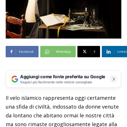
Facebook
WhatsApp
X
Linke
Aggiungi come fonte preferita su Google
Seguici più facilmente nelle notizie consigliate
Il velo islamico rappresenta oggi certamente
una sfida di civiltà, indossato da donne venute
da lontano che abitano ormai le nostre città
ma sono rimaste orgogliosamente legate alla