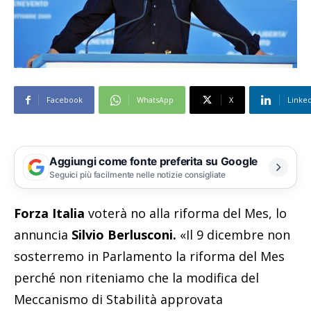
Facebook
WhatsApp
X
Linke
Aggiungi come fonte preferita su Google
Seguici più facilmente nelle notizie consigliate
Forza Italia
voterà no alla riforma del Mes, lo
annuncia
Silvio Berlusconi.
«Il 9 dicembre non
sosterremo in Parlamento la riforma del Mes
perché non riteniamo che la modifica del
Meccanismo di Stabilità approvata