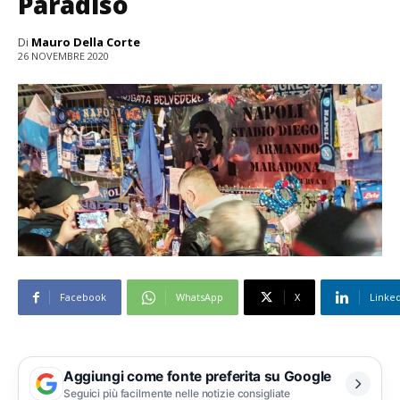
Paradiso
Di
Mauro Della Corte
26 NOVEMBRE 2020
Facebook
WhatsApp
X
Linke
Aggiungi come fonte preferita su Google
Seguici più facilmente nelle notizie consigliate