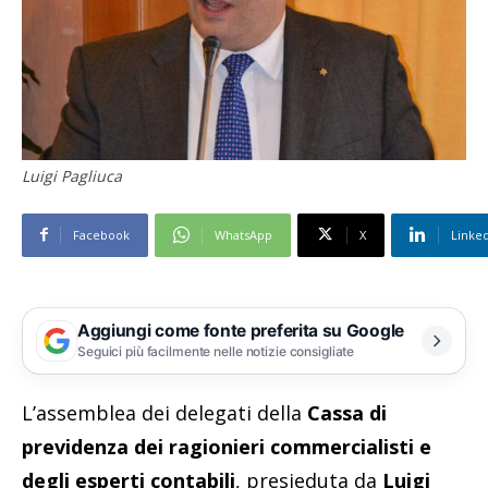
Luigi Pagliuca
Facebook
WhatsApp
X
Linke
Aggiungi come fonte preferita su Google
Seguici più facilmente nelle notizie consigliate
L’assemblea dei delegati della
Cassa di
previdenza dei ragionieri commercialisti e
degli esperti contabili
, presieduta da
Luigi