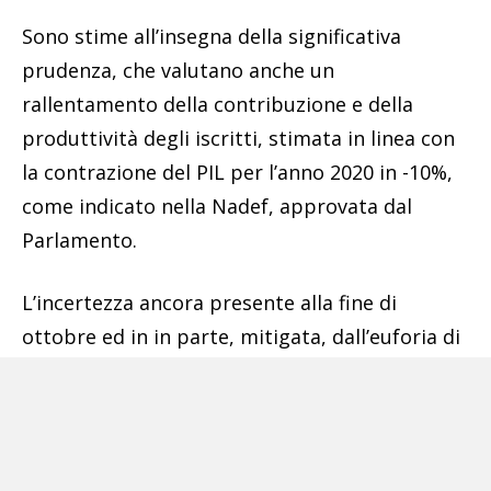
Sono stime all’insegna della significativa
prudenza, che valutano anche un
rallentamento della contribuzione e della
produttività degli iscritti, stimata in linea con
la contrazione del PIL per l’anno 2020 in -10%,
come indicato nella Nadef, approvata dal
Parlamento.
L’incertezza ancora presente alla fine di
ottobre ed in in parte, mitigata, dall’euforia di
queste ultime settimane, riconducibile
all’annuncio del rilascio di vaccini in grado di
contrastare la diffusione della pandemia da
Covid-19, ha comportato una stima molto