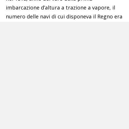
imbarcazione d’altura a trazione a vapore, il
numero delle navi di cui disponeva il Regno era
di 2.387, nel 1833 era cresciuto a 3.283 di cui
262 di oltre 200 tonnellate e 42 superiori alle
300; nel 1834 il numero era già aumentato a
5.483, nel 1838 era arrivato a 6.803 e, 14 anni
dopo, era già di 8.884.
Pubblicità