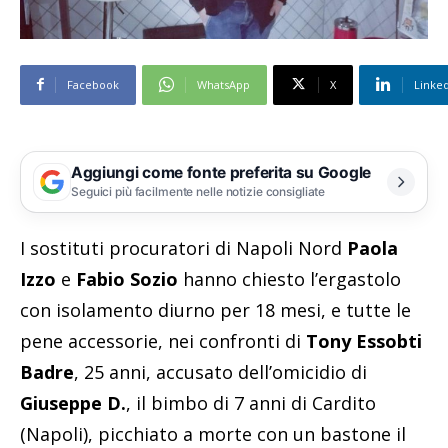
Facebook
WhatsApp
X
Linke
Aggiungi come fonte preferita su Google
Seguici più facilmente nelle notizie consigliate
I sostituti procuratori di Napoli Nord
Paola
Izzo
e
Fabio Sozio
hanno chiesto l’ergastolo
con isolamento diurno per 18 mesi, e tutte le
pene accessorie, nei confronti di
Tony Essobti
Badre
, 25 anni, accusato dell’omicidio di
Giuseppe D.
, il bimbo di 7 anni di Cardito
(Napoli), picchiato a morte con un bastone il