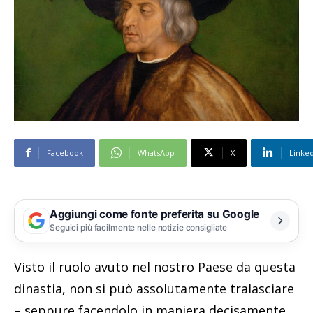
Facebook
WhatsApp
X
Linke
Aggiungi come fonte preferita su Google
Seguici più facilmente nelle notizie consigliate
Visto il ruolo avuto nel nostro Paese da questa
dinastia, non si può assolutamente tralasciare
– seppure facendolo in maniera decisamente