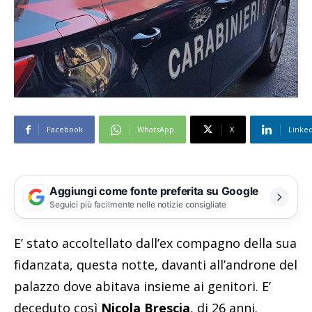
Facebook
WhatsApp
X
Linke
Aggiungi come fonte preferita su Google
Seguici più facilmente nelle notizie consigliate
E’ stato accoltellato dall’ex compagno della sua
fidanzata, questa notte, davanti all’androne del
palazzo dove abitava insieme ai genitori. E’
deceduto così
Nicola Brescia
, di 26 anni.