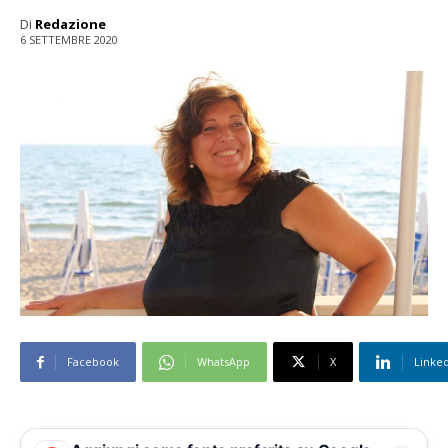
Di
Redazione
6 SETTEMBRE 2020
Facebook
WhatsApp
X
Linke