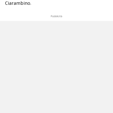
Ciarambino.
Pubblicità
POTREBBE INTERESSARTI ANCHE: