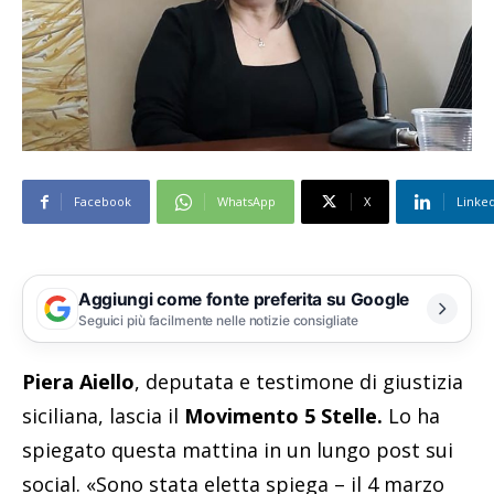
Facebook
WhatsApp
X
Linke
Aggiungi come fonte preferita su Google
Seguici più facilmente nelle notizie consigliate
Piera Aiello
, deputata e testimone di giustizia
siciliana, lascia il
Movimento 5 Stelle.
Lo ha
spiegato questa mattina in un lungo post sui
social. «Sono stata eletta spiega – il 4 marzo