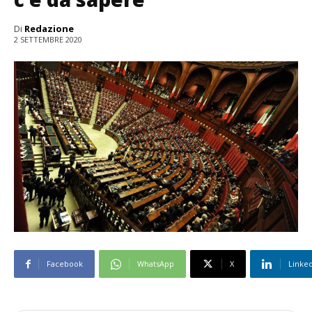
Di
Redazione
2 SETTEMBRE 2020
Facebook
WhatsApp
X
Linke