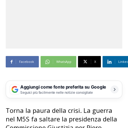
Facebook
WhatsApp
X
Linke
Aggiungi come fonte preferita su Google
Seguici più facilmente nelle notizie consigliate
Torna la paura della crisi. La guerra
nel M5S fa saltare la presidenza della
Commissione Giustizia per Piero