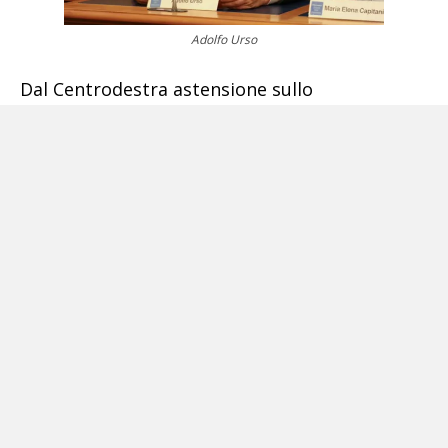
Adolfo Urso
Dal Centrodestra astensione sullo
scostamento e voto contrario sul Piano
Nazionale di Riforma, che non ha mancato di
attaccare la maggioranza anche se fino
all’ultimo si è atteso un gesto conciliante dalla
maggioranza come ha spiegato nel suo
intervento
Adolfo Urso
: «Fratelli d’Italia come
opposizione responsabile ha presentato
proposte concrete sulle quali ci aspettiamo
risposte senza le quali ci sarà un voto negativo
allo scostamento di bilancio».