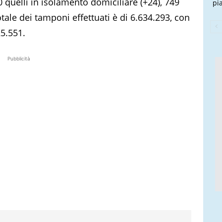
0 quelli in isolamento domiciliare (+24), 749
pi
totale dei tamponi effettuati è di 6.634.293, con
25.551.
Pubblicità