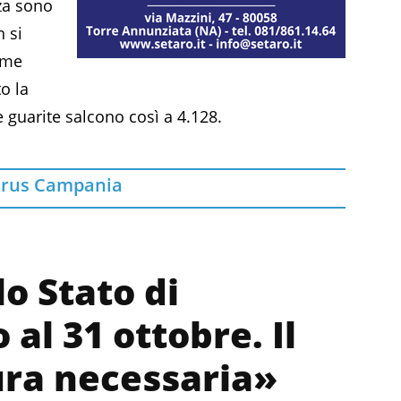
nza sono
 si
time
o la
e guarite salcono così a 4.128.
irus Campania
o Stato di
al 31 ottobre. Il
ra necessaria»