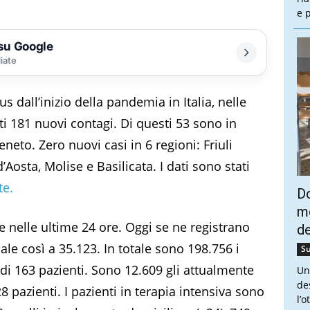
e 
 su Google
liate
s dall’inizio della pandemia in Italia, nelle
rati 181 nuovi contagi. Di questi 53 sono in
eto. Zero nuovi casi in 6 regioni: Friuli
d’Aosta, Molise e Basilicata. I dati sono stati
te.
Do
mo
e nelle ultime 24 ore. Oggi se ne registrano
de
 sale così a 35.123. In totale sono 198.756 i
Su
di 163 pazienti. Sono 12.609 gli attualmente
Un
de
28 pazienti. I pazienti in terapia intensiva sono
l’