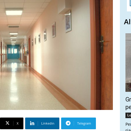
Al
Gr
pe
Lo
X
Linkedin
Telegram
Pe
ri