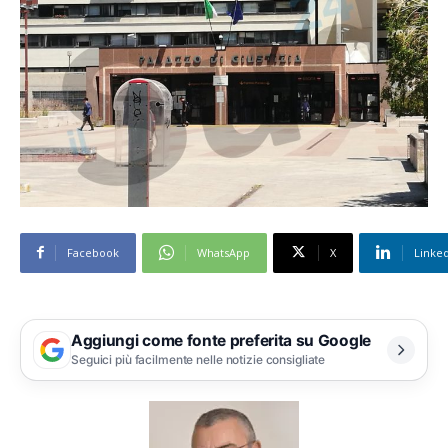
Facebook
WhatsApp
X
Linke
Aggiungi come fonte preferita su Google
Seguici più facilmente nelle notizie consigliate