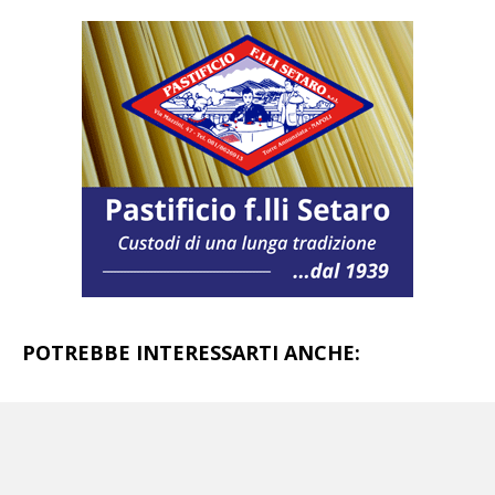
POTREBBE INTERESSARTI ANCHE:
Coronavirus, Caldoro:
«Sicilia e Calabria
hanno avuto meno vittime della Campania»
Coronavirus, registrati 230 nuovi casi.