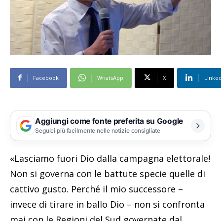
Facebook
WhatsApp
X
Linke
Aggiungi come fonte preferita su Google
Seguici più facilmente nelle notizie consigliate
«Lasciamo fuori Dio dalla campagna elettorale!
Non si governa con le battute specie quelle di
cattivo gusto. Perché il mio successore –
invece di tirare in ballo Dio – non si confronta
mai con le Regioni del Sud governate dal