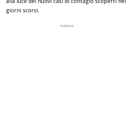
alla luce dei nuovi casi di contagio scoperti nei
giorni scorsi.
Pubblicità