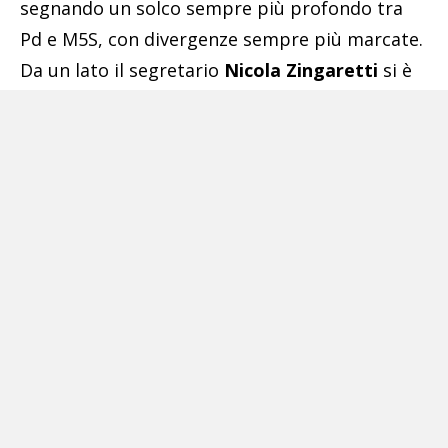
segnando un solco sempre più profondo tra
Pd e M5S, con divergenze sempre più marcate.
Da un lato il segretario
Nicola Zingaretti
si è
pubblicamente esposto con una lettera al
Corriere della Sera
per spiegare in 10 punti le
virtù del Mes e quindi sull’opportunità di
attivarlo. Dall’altro il M5S ha rafforzato la sua
posizione di contrarietà, decidendo di non
indietreggiare di millimetro.
Pubblicità