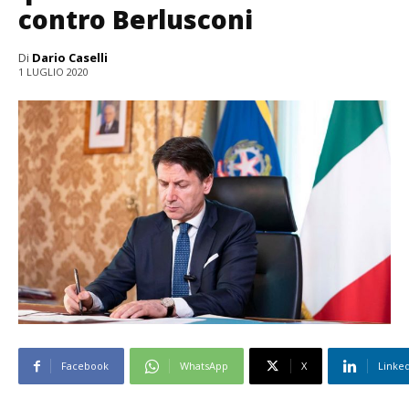
contro Berlusconi
Di
Dario Caselli
1 LUGLIO 2020
Facebook
WhatsApp
X
Linke