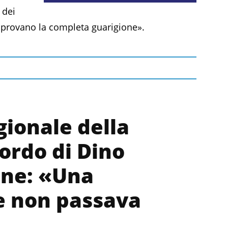
 dei
provano la completa guarigione».
gionale della
ordo di Dino
one: «Una
e non passava