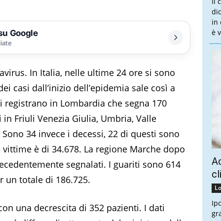
Il
dic
in
è v
 su Google
liate
rus. In Italia, nelle ultime 24 ore si sono
 dei casi dall’inizio dell’epidemia sale così a
si registrano in Lombardia che segna 170
 in Friuli Venezia Giulia, Umbria, Valle
. Sono 34 invece i decessi, 22 di questi sono
le vittime è di 34.678. La regione Marche dopo
Ac
recedentemente segnalati. I guariti sono 614
cl
er un totale di 186.725.
Lo
Ip
on una decrescita di 352 pazienti. I dati
gr