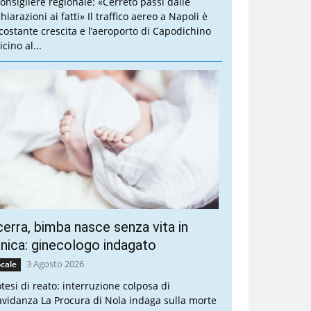
 consigliere regionale: «Cerreto passi dalle
hiarazioni ai fatti» Il traffico aereo a Napoli è
 costante crescita e l’aeroporto di Capodichino
icino al...
erra, bimba nasce senza vita in
inica: ginecologo indagato
3 Agosto 2026
cale
otesi di reato: interruzione colposa di
avidanza La Procura di Nola indaga sulla morte