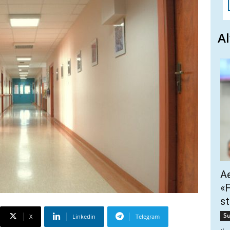
Al
Ae
«F
st
Su
X
Linkedin
Telegram