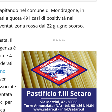
 capitando nel comune di Mondragone, in
i a quota 49 i casi di positività nel
iventati zona rossa dal 22 giugno scorso.
ata. Il
Pubblicità
ergenza è
ti e 4
derati
ino
ver
ssociate
entata
ci per
ica