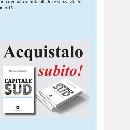
 una neonata venuta alla luce senza vita lo
rso 13...