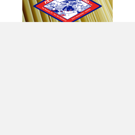
E questo atteggiamento attendista ha
riguardato anche i dossier più importanti, che
per ora sono tutti rimasti aperti sul tavolone
di lavoro di Palazzo Chigi ma che nessuno
sembra avere intenzione di chiudere.
Autostrade per l’Italia, Alitalia, Ilva sono alcuni
di questi.