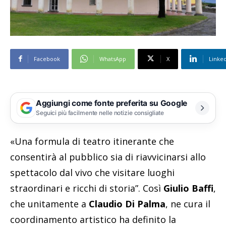
Facebook
WhatsApp
X
Linke
Aggiungi come fonte preferita su Google
Seguici più facilmente nelle notizie consigliate
«Una formula di teatro itinerante che
consentirà al pubblico sia di riavvicinarsi allo
spettacolo dal vivo che visitare luoghi
straordinari e ricchi di storia”. Così
Giulio Baffi
,
che unitamente a
Claudio Di Palma
, ne cura il
coordinamento artistico ha definito la