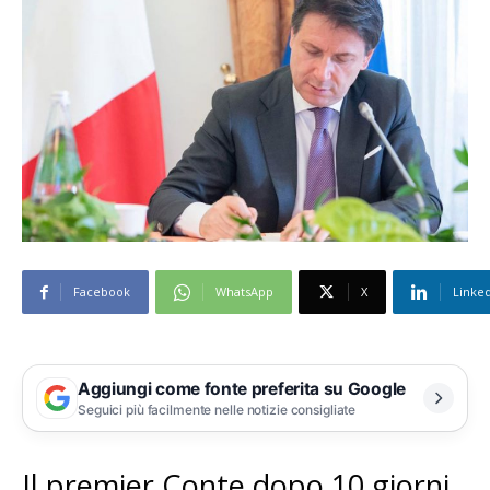
Facebook
WhatsApp
X
Linke
Aggiungi come fonte preferita su Google
Seguici più facilmente nelle notizie consigliate
Il premier Conte dopo 10 giorni