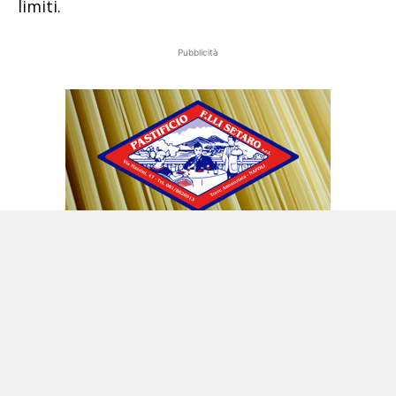
limiti.
Pubblicità
E viene da sorridere rispetto all’immagine
bucolica e patinata del premier Conte e del