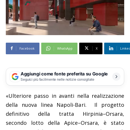
Facebook
WhatsApp
X
Linke
Aggiungi come fonte preferita su Google
Seguici più facilmente nelle notizie consigliate
«Ulteriore passo in avanti nella realizzazione
della nuova linea Napoli-Bari. Il progetto
definitivo della tratta Hirpinia–Orsara,
secondo lotto della Apice–Orsara, è stato