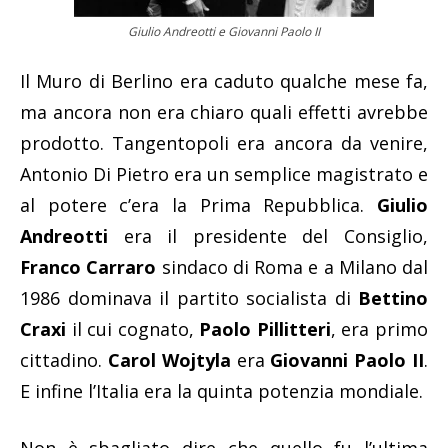
Giulio Andreotti e Giovanni Paolo II
Il Muro di Berlino era caduto qualche mese fa,
ma ancora non era chiaro quali effetti avrebbe
prodotto. Tangentopoli era ancora da venire,
Antonio Di Pietro era un semplice magistrato e
al potere c’era la Prima Repubblica.
Giulio
Andreotti
era il presidente del Consiglio,
Franco Carraro
sindaco di Roma e a Milano dal
1986 dominava il partito socialista di
Bettino
Craxi
il cui cognato,
Paolo Pillitteri
, era primo
cittadino.
Carol Wojtyla
era
Giovanni Paolo II
.
E infine l’Italia era la quinta potenzia mondiale.
Non è sbagliato dire che quello fu l’ultima