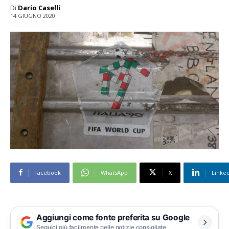
Di
Dario Caselli
14 GIUGNO 2020
Facebook
WhatsApp
X
Linke
Aggiungi come fonte preferita su Google
Seguici più facilmente nelle notizie consigliate