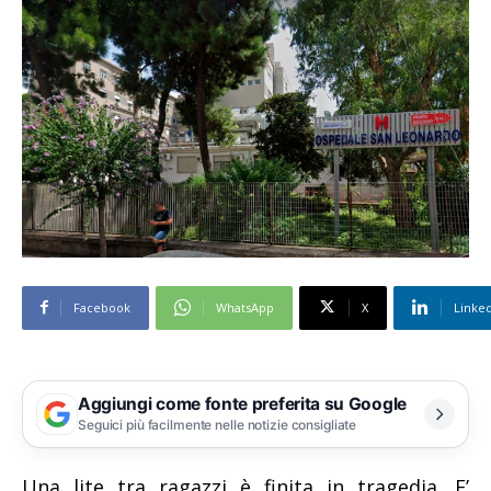
Facebook
WhatsApp
X
Linke
Aggiungi come fonte preferita su Google
Seguici più facilmente nelle notizie consigliate
Una lite tra ragazzi è finita in tragedia. E’