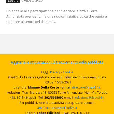
6 Agosto 2026
Locale
Un appello alla partecipazione per rilanciare la città A Torre
Annunziata prende forma una nuova iniziativa civica che punta a
riportare al centro del dibattito...
Aggiorna le impostazioni di tracciamento della pubblicità
Leggi:
Privacy
-
Cookie
ilSud24.it - Testata registrata presso il Tribunale di Torre Annunziata
n.03 del 16/09/2021
direttore:
Mimmo Della Corte
- e-mail:
direttore@ilsud24.it
redazioni: Trav. Maresca 18, 80058 Torre Annunziata (Na) - Via Toledo
418, 80134 Napoli - Tel.
392/5965092
e-mail
redazione@ilsud24.it
Per pubblicizzare la tua attività o acquistare banner:
amministrazione@ilsud24.it
Editore:
Faber Edizioni
P. Iva: 08921001213