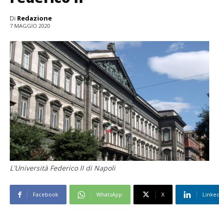
Di
Redazione
7 MAGGIO 2020
L'Università Federico II di Napoli
Facebook
WhatsApp
X
Linke