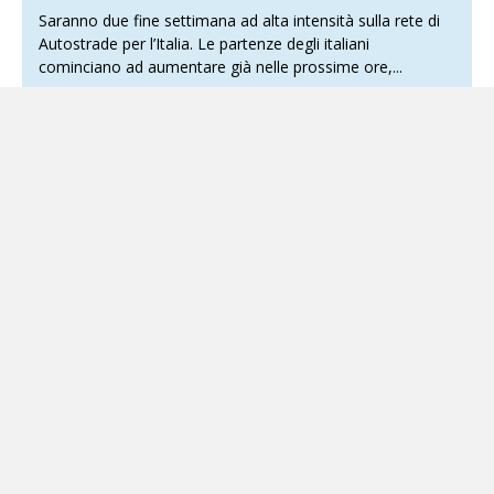
Saranno due fine settimana ad alta intensità sulla rete di
Autostrade per l’Italia. Le partenze degli italiani
cominciano ad aumentare già nelle prossime ore,...
Grumo Nevano, torna a casa il 70enne
pestato da un 18enne
31 Luglio 2026
Locale
Per la vittima è previsto un periodo di riabilitazione Torna