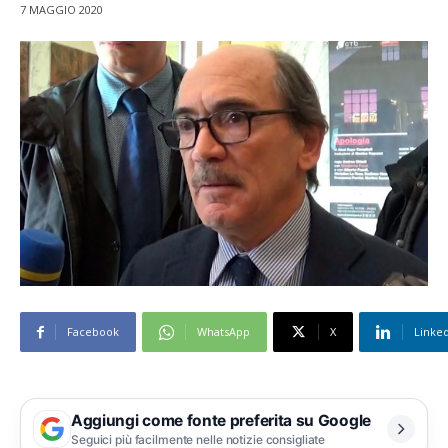
7 MAGGIO 2020
Facebook
WhatsApp
X
Linke
Aggiungi come fonte preferita su Google
Seguici più facilmente nelle notizie consigliate