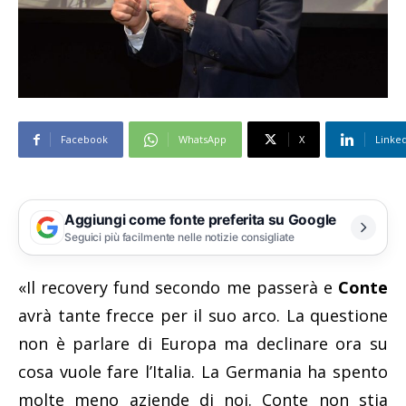
Facebook
WhatsApp
X
Linke
Aggiungi come fonte preferita su Google
Seguici più facilmente nelle notizie consigliate
«Il recovery fund secondo me passerà e
Conte
avrà tante frecce per il suo arco. La questione
non è parlare di Europa ma declinare ora su
cosa vuole fare l’Italia. La Germania ha spento
molte meno aziende di noi. Conte non stia